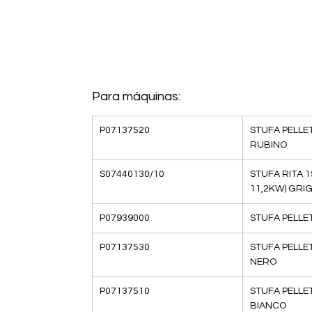
Para máquinas:
P07137520
STUFA PELLET
RUBINO
S07440130/10
STUFA RITA 1
11,2KW) GRIG
P07939000
STUFA PELLET
P07137530
STUFA PELLET
NERO
P07137510
STUFA PELLET
BIANCO