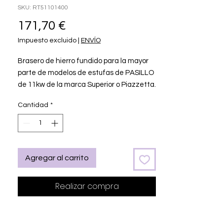
SKU: RT51101400
Precio
171,70 €
Impuesto excluido
|
ENVÍO
Brasero de hierro fundido para la mayor
parte de modelos de estufas de PASILLO
de 11kw de la marca Superior o Piazzetta.
Algunos modelos compatibles son
Cantidad
*
Superior Rita, Piazzetta P137, Piazzetta
P939 Recambio ORIGINAL para estufas y
chimeneas de pellets Piazzetta y
Superior. RT51101400.
Agregar al carrito
Realizar compra