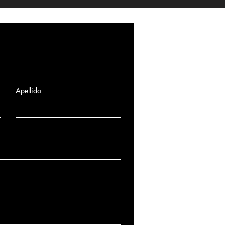
Complete el formulario 
Apellido
programar una consulta g
Somos servicio técnico:
Toda la comunidad de Ma
Calle cañada 35 local 2,
notecbres.notecbres@g
690 614 467 (Servicio téc
Términos y condiciones
.