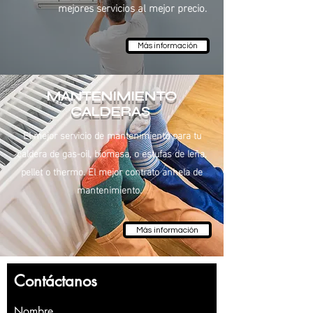
mejores servicios al mejor precio.
Más información
MANTENIMIENTO
CALDERAS
El mejor servicio de mantenimiento para tu
caldera de gas-oil, biomasa, o estufas de leña,
pellet o thermo. El mejor contrato anhela de
mantenimiento.
Más información
Contáctanos
Nombre