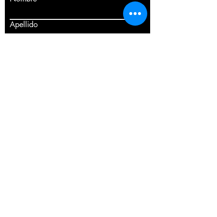
Apellido
Email
Escribe un mensaje
Enviar
Complete el formulario o llámenos PARA
programar una consulta gratuita a domicilio.
Somos servicio técnico:
Toda la comunidad de Madrid,