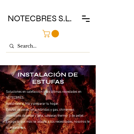
NOTECBRES S.L.
INSTALACIÓN DE
ESTUFAS
Soluciones en calefacción y las últimas novedades en
NOTECBRES.
Adelántate al frío y preparar tu hogar.
Estufas de pellet, leña, híbridas y gas, chimeneas
insertables de pellet y leña, calderas thermo y de pellet.
Escoge lo que más se adapte a tus necesidades, nosotros te
lo instalamos.