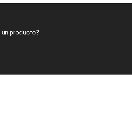
e un producto?
o llámenos PARA
ratuita a domicilio.