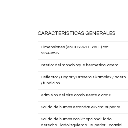
CARACTERISTICAS GENERALES
Dimensiones (ANCH.xPROF.xALT.) cm:
52x49x96
Interior del monobloque hermético: acero
Deflector / Hogar y Brasero: Skamolex / acero
/ fundicion
Admisión del aire comburente ø cm: 6
Salida de humos estándar ø 8 cm: superior
Salida de humos con kit opcional: lado
derecho - lado izquierdo - superior - coaxial