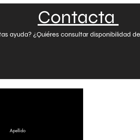
Contacta
as ayuda? ¿Quiéres consultar disponibilidad d
Complete el formulario 
Apellido
programar una consulta g