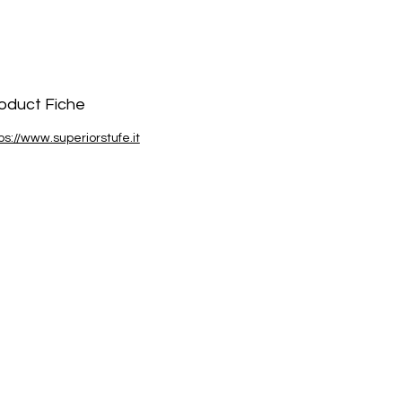
aire.
Puesta en marcha del equipo por un
técnico oficial de la marca.
oduct Fiche
ps://www.superiorstufe.it