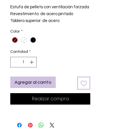
oferta
Estufa de pellets con ventilación forzada
Revestimiento: de acero pintado
Tablero superior: de acero
Color
*
COLORES DISPONIBLES: Bordeaux
metallico, Bianco metallico & Nero
metallico.
(Si desea un articulo que no se
Cantidad
*
encuentra disponible, pongase en
contacto con nosotros y le ofertaremos
un presupuesto para pedir dicho
producto.)
Agregar al carrito
INSTALACIÓN BÁSICA INCLUIDA, incluye;
Trasnsporte del equipo hasta el lugar
Realizar compra
de instalación.
Instalación del equipo en el lugar
indicado. (materiales, operarios...)
Hasta 5 metros de tubo para salida de