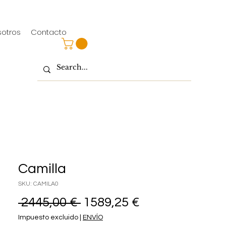
sotros
Contacto
Camilla
SKU: CAMILA0
Precio
Precio
 2445,00 € 
1589,25 €
de
Impuesto excluido
|
ENVÍO