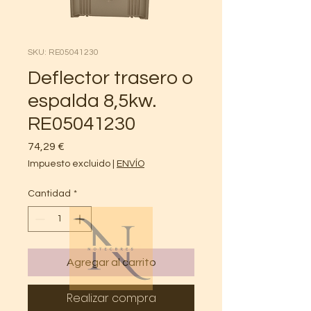
SKU: RE05041230
Deflector trasero o
espalda 8,5kw.
RE05041230
Precio
74,29 €
Impuesto excluido
|
ENVÍO
Cantidad
*
Agregar al carrito
Realizar compra