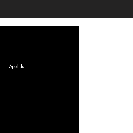
Complete el formulario 
Apellido
programar una consulta g
Somos servicio técnico:
Toda la comunidad de Ma
Calle cañada 35 local 2,
notecbres.notecbres@g
690 614 467 (Servicio téc