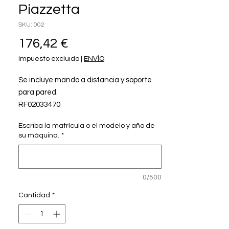
Piazzetta
SKU: 002
Precio
176,42 €
Impuesto excluido
|
ENVÍO
Se incluye mando a distancia y soporte
para pared.
RF02033470
Escriba la matrícula o el modelo y año de
Recambio ORIGINAL para estufas y
su máquina.
*
chimeneas de pellets Piazzetta.
0/500
Cantidad
*