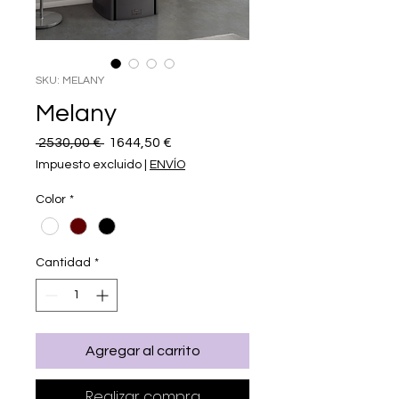
SKU: MELANY
Melany
Precio
Precio
 2530,00 € 
1644,50 €
de
Impuesto excluido
|
ENVÍO
oferta
Color
*
Cantidad
*
Agregar al carrito
Realizar compra