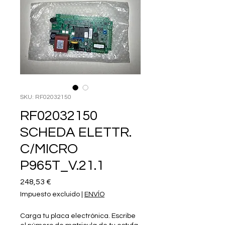
SKU: RF02032150
RF02032150
SCHEDA ELETTR.
C/MICRO
P965T_V.21.1
Precio
248,53 €
Impuesto excluido
|
ENVÍO
Carga tu placa electrónica. Escribe