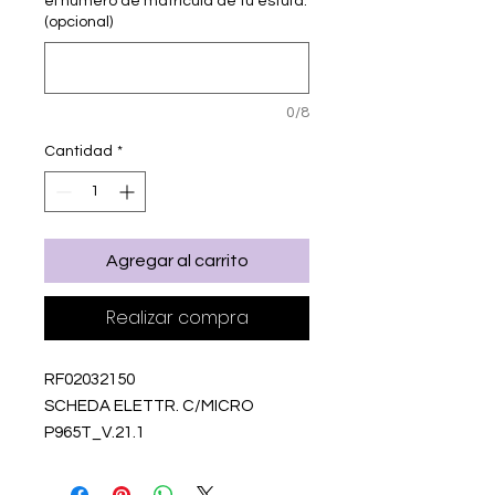
el número de matricula de tu estufa.
(opcional)
0/8
Cantidad
*
Agregar al carrito
Realizar compra
RF02032150
SCHEDA ELETTR. C/MICRO
P965T_V.21.1